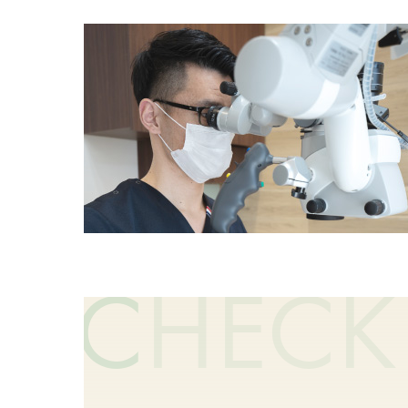
C
HECK