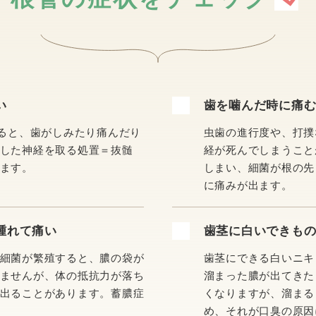
い
歯を噛んだ時に痛
すると、歯がしみたり痛んだり
虫歯の進行度や、打撲
した神経を取る処置＝抜髄
経が死んでしまうこと
ます。
しまい、細菌が根の先
に痛みが出ます。
腫れて痛い
歯茎に白いできも
細菌が繁殖すると、膿の袋が
歯茎にできる白いニキ
ませんが、体の抵抗力が落ち
溜まった膿が出てきた
出ることがあります。蓄膿症
くなりますが、溜まる
め、それが口臭の原因