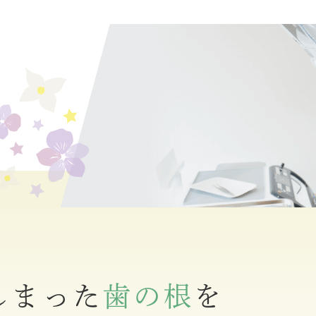
しまった
歯の根
を